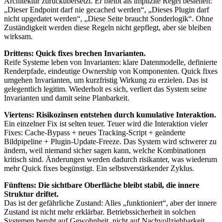
Architektur zurückübersetzt. Er bleibt als implizite Regel bestehen:
„Dieser Endpoint darf nie gecached werden“, „Dieses Plugin darf
nicht upgedatet werden“, „Diese Seite braucht Sonderlogik“. Ohne
Zuständigkeit werden diese Regeln nicht gepflegt, aber sie bleiben
wirksam.
Drittens: Quick fixes brechen Invarianten.
Reife Systeme leben von Invarianten: klare Datenmodelle, definierte
Renderpfade, eindeutige Ownership von Komponenten. Quick fixes
umgehen Invarianten, um kurzfristig Wirkung zu erzielen. Das ist
gelegentlich legitim. Wiederholt es sich, verliert das System seine
Invarianten und damit seine Planbarkeit.
Viertens: Risikozinsen entstehen durch kumulative Interaktion.
Ein einzelner Fix ist selten teuer. Teuer wird die Interaktion vieler
Fixes: Cache-Bypass + neues Tracking-Script + geänderte
Bildpipeline + Plugin-Update-Freeze. Das System wird schwerer zu
ändern, weil niemand sicher sagen kann, welche Kombinationen
kritisch sind. Änderungen werden dadurch risikanter, was wiederum
mehr Quick fixes begünstigt. Ein selbstverstärkender Zyklus.
Fünftens: Die sichtbare Oberfläche bleibt stabil, die innere
Struktur driftet.
Das ist der gefährliche Zustand: Alles „funktioniert“, aber der innere
Zustand ist nicht mehr erklärbar. Betriebssicherheit in solchen
Systemen beruht auf Gewohnheit, nicht auf Nachvollziehbarkeit.